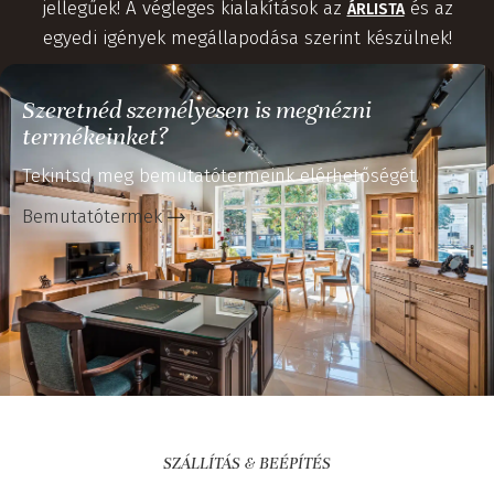
jellegűek! A végleges kialakítások az
és az
ÁRLISTA
egyedi igények megállapodása szerint készülnek!
Szeretnéd személyesen is megnézni
termékeinket?
Tekintsd meg bemutatótermeink elérhetőségét.
Bemutatótermek
SZÁLLÍTÁS & BEÉPÍTÉS