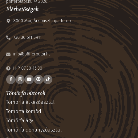
pfifferbutor.hu © 2026
Elérhetőségek
8060 Mór, Árkipuszta ipartelep
+36 30 511 5911
info@pfifferbutor.hu
H-P 07:30-15:30
Tömörfa bútorok
Tömörfa étkezőasztal
Tömörfa komód
Tömörfa ágy
Tömörfa dohányzóasztal