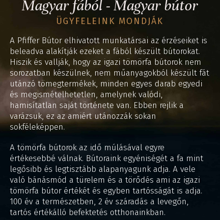
Magyar fából - Magyar bútor
ÜGYFELEINK MONDJÁK
A Pfiffer Bútor elhivatott munkatársai az érzéseiket is
beleadva alakítják ezeket a fából készült bútorokat.
Hiszik és vallják, hogy az igazi tömörfa bútorok nem
sorozatban készülnek, nem műanyagokból készült fát
utánzó tömegtermékek, minden egyes darab egyedi
és megismételhetetlen, amelynek valódi,
hamisítatlan saját története van. Ebben rejlik a
varázsuk, ez az amiért utánozzák sokan
sokféleképpen.
A tömörfa bútorok az idő múlásával egyre
értékesebbé válnak. Bútoraink egyéniségét a fa mint
legősibb és legtisztább alapanyagunk adja. A vele
való bánásmód a türelem és a törődés ami az igazi
tömörfa bútor értékét és egyben tartósságát is adja.
100 év a természetben, 2 év száradás a levegőn,
tartós értékálló befektetés otthonainkban.