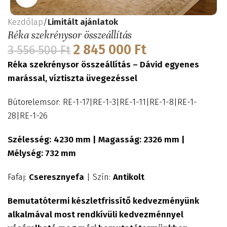
Kezdőlap
Limitált ajánlatok
Réka szekrénysor összeállítás
2 845 000
Ft
3 556 500
Ft
Réka szekrénysor összeállítás – Dávid egyenes
marással, víztiszta üvegezéssel
Bútorelemsor: RE-1-17|RE-1-3|RE-1-11|RE-1-8|RE-1-
28|RE-1-26
Szélesség:
4230 mm | Magasság: 2326 mm |
Mélység: 732 mm
Fafaj:
Cseresznyefa
| Szín:
Antikolt
Bemutatótermi készletfrissítő kedvezményünk
alkalmával most rendkívüli kedvezménnyel