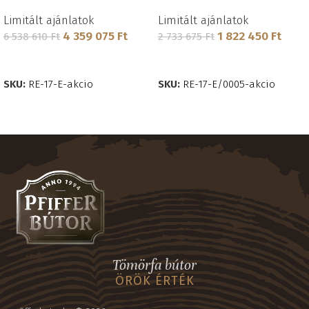
Limitált ajánlatok
Limitált ajánlatok
4 359 075
Ft
1 822 450
Ft
6 538 610
Ft
2 733 675
Ft
KOSÁRBA TESZEM
KOSÁRBA TESZEM
SKU:
RE-17-E-akcio
SKU:
RE-17-E/0005-akcio
Tömörfa bútor
ÖRÖK ÉRTÉK