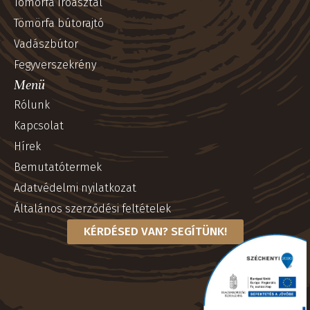
Tömörfa íróasztal
Tömörfa bútorajtó
Vadászbútor
Fegyverszekrény
Menü
Rólunk
Kapcsolat
Hírek
Bemutatótermek
Adatvédelmi nyilatkozat
Általános szerződési feltételek
KÉRDÉSED VAN? SEGÍTÜNK!