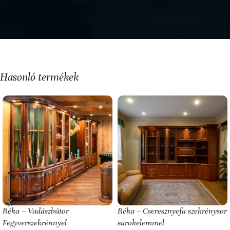
Hasonló termékek
Réka – Vadászbútor
Réka – Cseresznyefa szekrénysor
Fegyverszekrénnyel
sarokelemmel