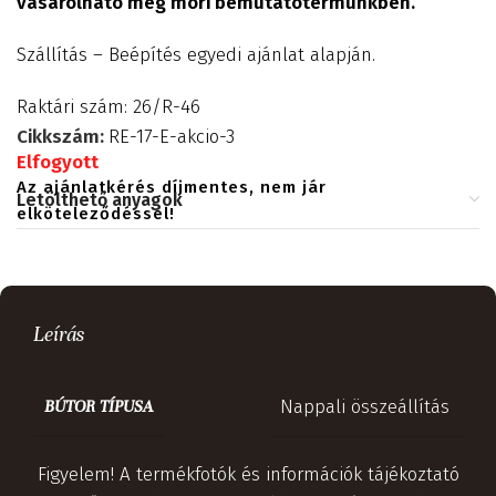
vásárolható meg móri bemutatótermünkben.
Szállítás – Beépítés egyedi ajánlat alapján.
Raktári szám: 26/R-46
Cikkszám:
RE-17-E-akcio-3
Elfogyott
Az ajánlatkérés díjmentes, nem jár
Letölthető anyagok
elköteleződéssel!
Leírás
Nappali összeállítás
BÚTOR TÍPUSA
Figyelem! A termékfotók és információk tájékoztató