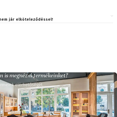
nem jár elköteleződéssel!
n is megnézni termékeinket?
rmeink elérhetőségét.