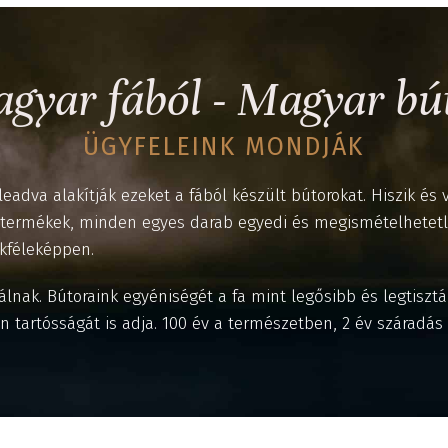
gyar fából - Magyar bú
ÜGYFELEINK MONDJÁK
eleadva alakítják ezeket a fából készült bútorokat. Hiszik é
ermékek, minden egyes darab egyedi és megismételhetetlen
okféleképpen.
álnak. Bútoraink egyéniségét a fa mint legősibb és legtisz
n tartósságát is adja. 100 év a természetben, 2 év száradás 