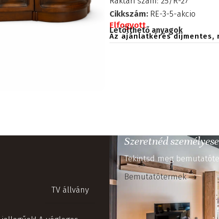
Raktári szám: 25/R-27
Cikkszám:
RE-3-5-akcio
Elfogyott
Letölthető anyagok
Az ajánlatkérés díjmentes, 
Szeretnéd személyese
Tekintsd meg bemutatóte
Bemutatótermek
TV állvány