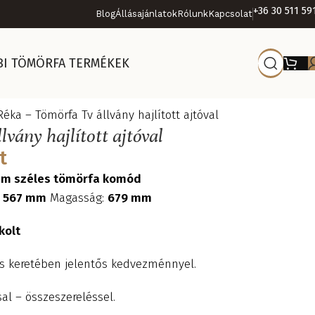
+36 30 511 59
Blog
Állásajánlatok
Rólunk
Kapcsolat
BI TÖMÖRFA TERMÉKEK
Réka – Tömörfa Tv állvány hajlított ajtóval
vány hajlított ajtóval
t
0mm széles tömörfa komód
:
567 mm
Magasság:
679 mm
kolt
és keretében jelentős kedvezménnyel.
al – összeszereléssel.