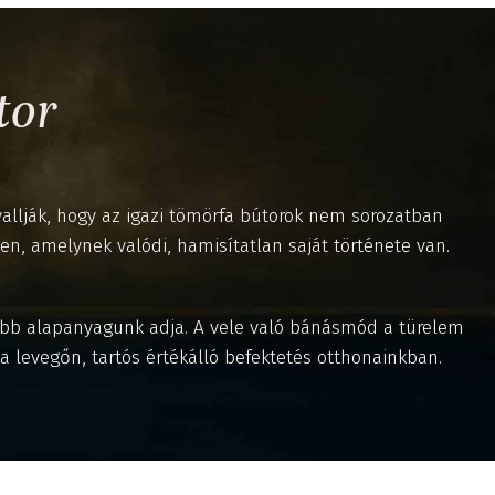
tor
s vallják, hogy az igazi tömörfa bútorok nem sorozatban
, amelynek valódi, hamisítatlan saját története van.
tább alapanyagunk adja. A vele való bánásmód a türelem
a levegőn, tartós értékálló befektetés otthonainkban.