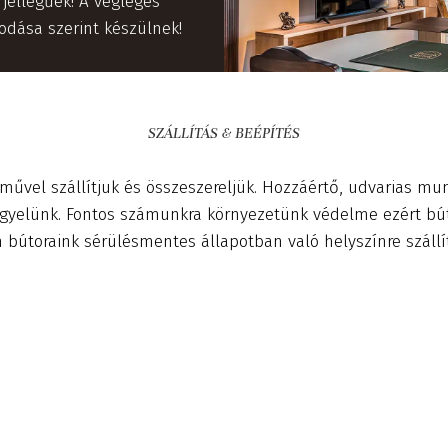
 jellegűek! A végleges
dása szerint készülnek!
SZÁLLÍTÁS & BEÉPÍTÉS
művel szállítjuk és összeszereljük. Hozzáértő, udvarias mun
 ügyelünk. Fontos számunkra környezetünk védelme ezért bú
n bútoraink sérülésmentes állapotban való helyszínre szállí