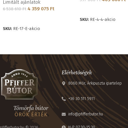
Limitált ajánlatok
4 359 075
Ft
6 538 610
Ft
KOSÁRBA TESZEM
KOSÁRBA TESZEM
SKU:
RE-4-4-akcio
SKU:
RE-17-E-akcio
Elérhetőségek
8060 Mór, Árkipuszta ipartelep
+36 30 511 5911
Tömörfa bútor
ÖRÖK ÉRTÉK
info@pfifferbutor.hu
H-P 07:30-15:30
pfifferbutor.hu © 2026