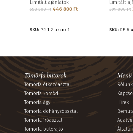
Limitált ajánlatok
Limitált a
446 800
Ft
558 500
Ft
399 000
Ft
KOSÁRBA TESZEM
KOSÁRBA 
SKU:
PR-1-2-akcio-1
SKU:
RE-6-
Tömörfa bútorok
Menü
Tömörfa étkezőasztal
Rólunk
Tömörfa komód
Kapcso
Tömörfa ágy
Hírek
Tömörfa dohányzóasztal
Bemut
Tömörfa íróasztal
Adatvé
Tömörfa bútorajtó
Általán