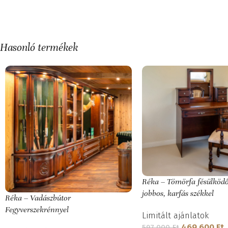
Hasonló termékek
Réka – Tömörfa fésülködő
jobbos, karfás székkel
Réka – Vadászbútor
Fegyverszekrénnyel
Limitált ajánlatok
469 600
Ft
597 000
Ft