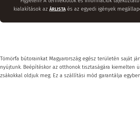
Figyelem! A termékfotók és információk tájékoztató
kialakítások az
és az egyedi igények megállapo
ÁRLISTA
Tömörfa bútorainkat Magyarország egész területén saját jár
nyújtunk. Beépítéskor az otthonok tisztaságára kiemelten
zsákokkal oldjuk meg. Ez a szállítási mód garantálja egybe