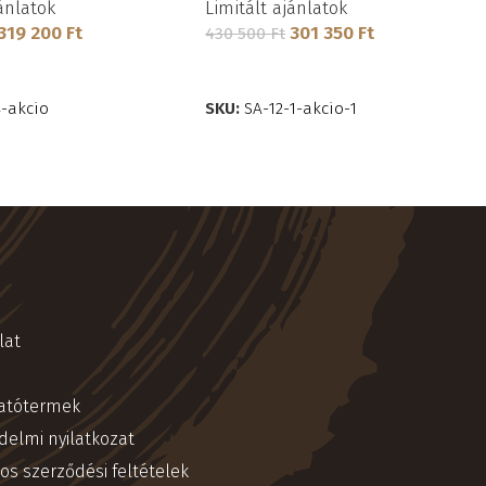
jánlatok
Limitált ajánlatok
319 200
Ft
301 350
Ft
430 500
Ft
TESZEM
KOSÁRBA TESZEM
4-akcio
SKU:
SA-12-1-akcio-1
lat
atótermek
delmi nyilatkozat
os szerződési feltételek