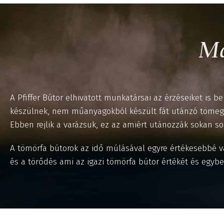
Ma
A Pfiffer Bútor elhivatott munkatársai az érzéseiket is b
készülnek, nem műanyagokból készült fát utánzó tömegt
Ebben rejlik a varázsuk, ez az amiért utánozzák sokan s
A tömörfa bútorok az idő múlásával egyre értékesebbé v
és a törődés ami az igazi tömörfa bútor értékét és egybe