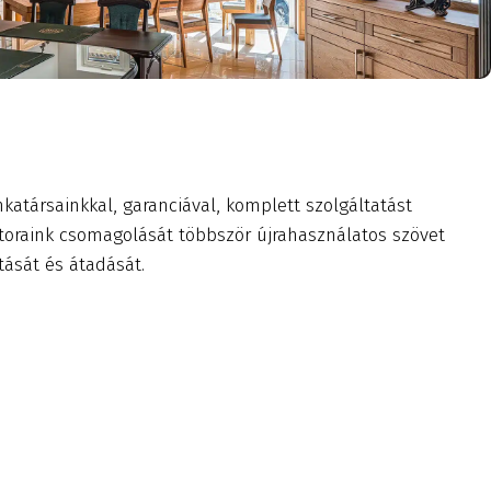
katársainkkal, garanciával, komplett szolgáltatást
toraink csomagolását többször újrahasználatos szövet
tását és átadását.