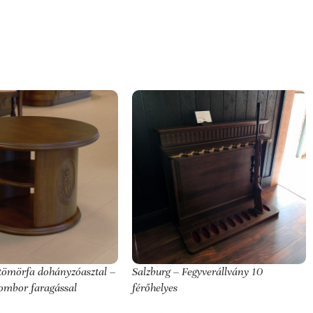
tömörfa dohányzóasztal –
Salzburg – Fegyverállvány 10
ombor faragással
férőhelyes