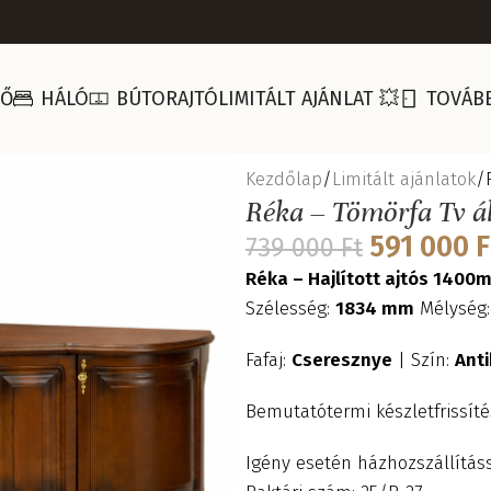
ZŐ
HÁLÓ
BÚTORAJTÓ
LIMITÁLT AJÁNLAT 💥
TOVÁB
Kezdőlap
Limitált ajánlatok
Réka – Tömörfa Tv áll
591 000
F
739 000
Ft
Réka – Hajlított ajtós 140
Szélesség:
1834 mm
Mélység
Fafaj:
Cseresznye
| Szín:
Anti
Bemutatótermi készletfrissít
Igény esetén házhozszállításs