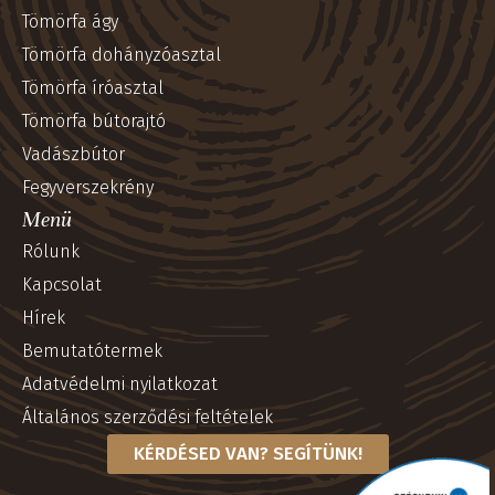
Tömörfa ágy
Tömörfa dohányzóasztal
Tömörfa íróasztal
Tömörfa bútorajtó
Vadászbútor
Fegyverszekrény
Menü
Rólunk
Kapcsolat
Hírek
Bemutatótermek
Adatvédelmi nyilatkozat
Általános szerződési feltételek
KÉRDÉSED VAN? SEGÍTÜNK!