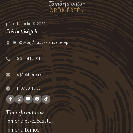
Tömörfa bútor
ÖRÖK ÉRTÉK
pfifferbutor.hu © 2026
Elérhetőségek
8060 Mór, Árkipuszta ipartelep
+36 30 511 5911
info@pfifferbutor.hu
H-P 07:30-15:30
Tömörfa bútorok
Tömörfa étkezőasztal
Tömörfa komód