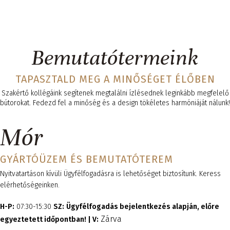
Bemutatótermeink
TAPASZTALD MEG A MINŐSÉGET ÉLŐBEN
Szakértő kollégáink segítenek megtalálni ízlésednek leginkább megfelelő
bútorokat. Fedezd fel a minőség és a design tökéletes harmóniáját nálunk!
Mór
GYÁRTÓÜZEM ÉS BEMUTATÓTEREM
Nyitvatartáson kívüli Ügyfélfogadásra is lehetőséget biztosítunk. Keress
elérhetőségeinken.
H-P:
07:30-15:30
SZ:
Ügyfélfogadás bejelentkezés alapján, előre
Zárva
egyeztetett időpontban! |
V: