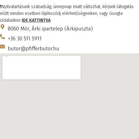
❗️Nyitvatartásunk szabadság, ünnepnap miatt változhat, kérjünk látogatás
előtt minden esetben tájékozódj elérhetőségeinken, vagy Google
oldalunkon
IDE KATTINTVA
8060 Mór, Árki ipartelep (Árkipuszta)
+36 30 511 5911
butor@pfifferbutor.hu