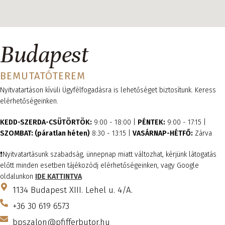
Budapest
BEMUTATÓTEREM
Nyitvatartáson kívüli Ügyfélfogadásra is lehetőséget biztosítunk. Keress
elérhetőségeinken.
KEDD-SZERDA-CSÜTÖRTÖK:
9:00 - 18:00 |
PÉNTEK:
9:00 - 17:15 |
SZOMBAT: (páratlan héten)
8:30 - 13:15 |
VASÁRNAP-HÉTFŐ:
Zárva
❗️Nyitvatartásunk szabadság, ünnepnap miatt változhat, kérjünk látogatás
előtt minden esetben tájékozódj elérhetőségeinken, vagy Google
oldalunkon
IDE KATTINTVA
1134 Budapest XIII. Lehel u. 4/A.
+36 30 619 6573
bpszalon@pfifferbutor.hu