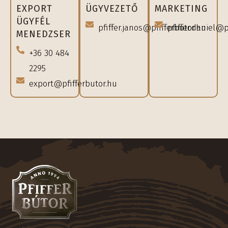
EXPORT
ÜGYVEZETŐ
MARKETING
ÜGYFÉL
pfiffer.janos@pfifferbutor.hu
pfiffer.daniel@p
MENEDZSER
+36 30 484
2295
export@pfifferbutor.hu