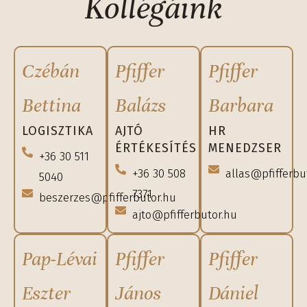
Kollégáink
Czébán
Pfiffer
Pfiffer
Bettina
Balázs
Barbara
LOGISZTIKA
AJTÓ
HR
ÉRTÉKESÍTÉS
MENEDZSER
+36 30 511
+36 30 508
allas@pfifferbu
5040
7371
beszerzes@pfifferbutor.hu
ajto@pfifferbutor.hu
Pap-Lévai
Pfiffer
Pfiffer
Eszter
János
Dániel