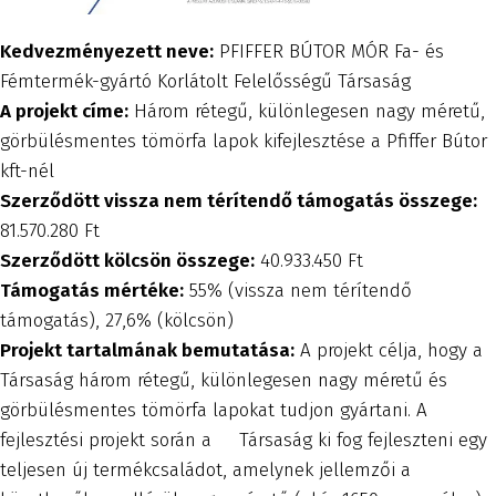
Kedvezményezett neve:
PFIFFER BÚTOR MÓR Fa- és
Fémtermék-gyártó Korlátolt Felelősségű Társaság
A projekt címe:
Három rétegű, különlegesen nagy méretű,
görbülésmentes tömörfa lapok kifejlesztése a Pfiffer Bútor
kft-nél
Szerződött vissza nem térítendő támogatás összege:
81.570.280 Ft
Szerződött kölcsön összege:
40.933.450 Ft
Támogatás mértéke:
55% (vissza nem térítendő
támogatás), 27,6% (kölcsön)
Projekt tartalmának bemutatása:
A projekt célja, hogy a
Társaság három rétegű, különlegesen nagy méretű és
görbülésmentes tömörfa lapokat tudjon gyártani. A
fejlesztési projekt során a Társaság ki fog fejleszteni egy
teljesen új termékcsaládot, amelynek jellemzői a