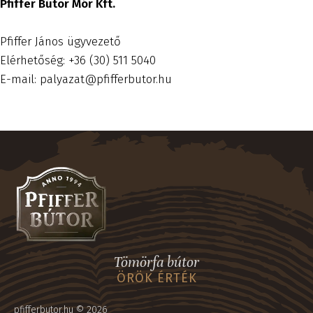
Pfiffer Bútor Mór Kft.
Pfiffer János ügyvezető
Elérhetőség: +36 (30) 511 5040
E-mail: palyazat@pfifferbutor.hu
Tömörfa bútor
ÖRÖK ÉRTÉK
pfifferbutor.hu © 2026