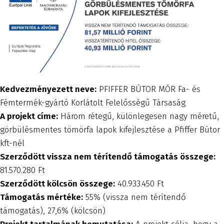
Kedvezményezett neve:
PFIFFER BÚTOR MÓR Fa- és
Fémtermék-gyártó Korlátolt Felelősségű Társaság
A projekt címe:
Három rétegű, különlegesen nagy méretű,
görbülésmentes tömörfa lapok kifejlesztése a Pfiffer Bútor
kft-nél
Szerződött vissza nem térítendő támogatás összege:
81.570.280 Ft
Szerződött kölcsön összege:
40.933.450 Ft
Támogatás mértéke:
55% (vissza nem térítendő
támogatás), 27,6% (kölcsön)