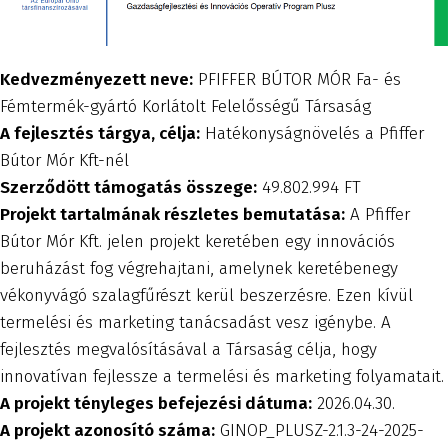
Kedvezményezett neve:
PFIFFER BÚTOR MÓR Fa- és
Fémtermék-gyártó Korlátolt Felelősségű Társaság
A fejlesztés tárgya, célja:
Hatékonyságnövelés a Pfiffer
Bútor Mór Kft-nél
Szerződött támogatás összege:
49.802.994 FT
Projekt tartalmának részletes bemutatása:
A Pfiffer
Bútor Mór Kft. jelen projekt keretében egy innovációs
beruházást fog végrehajtani, amelynek keretébenegy
vékonyvágó szalagfűrészt kerül beszerzésre. Ezen kívül
termelési és marketing tanácsadást vesz igénybe. A
fejlesztés megvalósításával a Társaság célja, hogy
innovatívan fejlessze a termelési és marketing folyamatait.
A projekt tényleges befejezési dátuma:
2026.04.30.
A projekt azonosító száma:
GINOP_PLUSZ-2.1.3-24-2025-