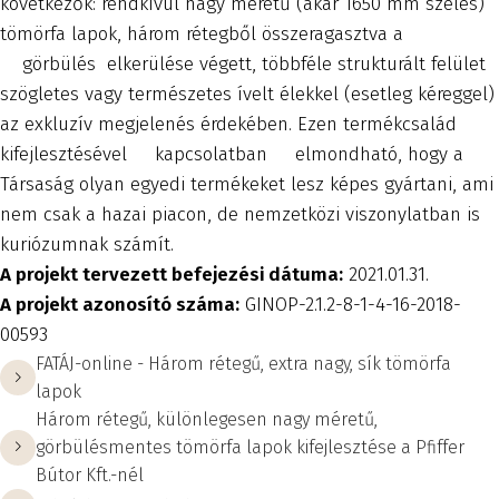
következők: rendkívül nagy méretű (akár 1650 mm széles)
tömörfa lapok, három rétegből összeragasztva a
görbülés elkerülése végett, többféle strukturált felület
szögletes vagy természetes ívelt élekkel (esetleg kéreggel)
az exkluzív megjelenés érdekében. Ezen termékcsalád
kifejlesztésével kapcsolatban elmondható, hogy a
Társaság olyan egyedi termékeket lesz képes gyártani, ami
nem csak a hazai piacon, de nemzetközi viszonylatban is
kuriózumnak számít.
A projekt tervezett befejezési dátuma:
2021.01.31.
A projekt azonosító száma:
GINOP-2.1.2-8-1-4-16-2018-
00593
FATÁJ-online - Három rétegű, extra nagy, sík tömörfa
lapok
Három rétegű, különlegesen nagy méretű,
görbülésmentes tömörfa lapok kifejlesztése a Pfiffer
Bútor Kft.-nél