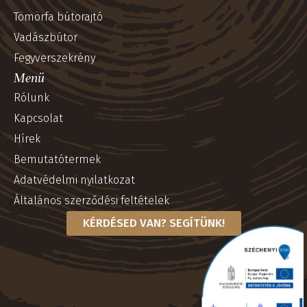
Tömörfa bútorajtó
Vadászbútor
Fegyverszekrény
Menü
Rólunk
Kapcsolat
Hírek
Bemutatótermek
Adatvédelmi nyilatkozat
Általános szerződési feltételek
KÉRDÉSED VAN? SEGÍTÜNK!