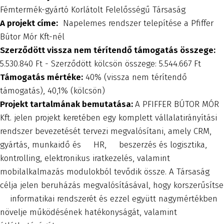
Fémtermék-gyártó Korlátolt Felelősségű Társaság
A projekt címe:
Napelemes rendszer telepítése a Pfiffer
Bútor Mór Kft-nél
Szerződött vissza nem térítendő támogatás összege:
5.530.840 Ft - Szerződött kölcsön összege: 5.544.667 Ft
Támogatás mértéke:
40% (vissza nem térítendő
támogatás), 40,1% (kölcsön)
Projekt tartalmának bemutatása:
A PFIFFER BÚTOR MÓR
Kft. jelen projekt keretében egy komplett vállalatirányítási
rendszer bevezetését tervezi megvalósítani, amely CRM,
gyártás, munkaidő és HR, beszerzés és logisztika,
kontrolling, elektronikus iratkezelés, valamint
mobilalkalmazás modulokból tevődik össze. A Társaság
célja jelen beruházás megvalósításával, hogy korszerűsítse
informatikai rendszerét és ezzel együtt nagymértékben
növelje működésének hatékonyságát, valamint