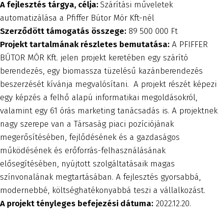
A fejlesztés tárgya, célja:
Szárítási műveletek
automatizálása a Pfiffer Bútor Mór Kft-nél
Szerződött támogatás összege:
89 500 000 Ft
Projekt tartalmának részletes bemutatása:
A PFIFFER
BÚTOR MÓR Kft. jelen projekt keretében egy szárító
berendezés, egy biomassza tüzelésű kazánberendezés
beszerzését kívánja megvalósítani. A projekt részét képezi
egy képzés a felhő alapú informatikai megoldásokról,
valamint egy 61 órás marketing tanácsadás is. A projektnek
nagy szerepe van a Társaság piaci pozíciójának
megerősítésében, fejlődésének és a gazdaságos
működésének és erőforrás-felhasználásának
elősegítésében, nyújtott szolgáltatásaik magas
színvonalának megtartásában. A fejlesztés gyorsabbá,
modernebbé, költséghatékonyabbá teszi a vállalkozást.
A projekt tényleges befejezési dátuma:
2022.12.20.