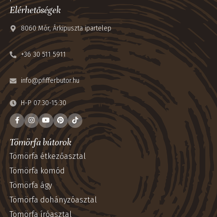
Elérhetőségek
8060 Mór, Árkipuszta ipartelep
+36 30 511 5911
info@pfifferbutor.hu
H-P 07:30-15:30
Tömörfa bútorok
Tömörfa étkezőasztal
Tömörfa komód
Tömörfa ágy
Tömörfa dohányzóasztal
Tömörfa íróasztal