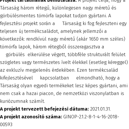
Projekt tartalmának bemutatása:
A projekt célja, hogy a
Társaság három rétegű, különlegesen nagy méretű és
görbülésmentes tömörfa lapokat tudjon gyártani. A
fejlesztési projekt során a Társaság ki fog fejleszteni egy
teljesen új termékcsaládot, amelynek jellemzői a
következők: rendkívül nagy méretű (akár 1650 mm széles)
tömörfa lapok, három rétegből összeragasztva a
görbülés elkerülése végett, többféle strukturált felület
szögletes vagy természetes ívelt élekkel (esetleg kéreggel)
az exkluzív megjelenés érdekében. Ezen termékcsalád
kifejlesztésével kapcsolatban elmondható, hogy a
Társaság olyan egyedi termékeket lesz képes gyártani, ami
nem csak a hazai piacon, de nemzetközi viszonylatban is
kuriózumnak számít.
A projekt tervezett befejezési dátuma:
2021.01.31.
A projekt azonosító száma:
GINOP-2.1.2-8-1-4-16-2018-
00593