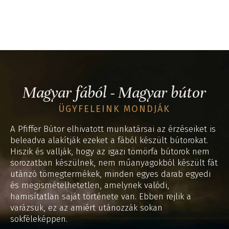
Magyar fából - Magyar bútor
ÜGYFELEINK MONDJÁK
A Pfiffer Bútor elhivatott munkatársai az érzéseiket is
beleadva alakítják ezeket a fából készült bútorokat.
Hiszik és vallják, hogy az igazi tömörfa bútorok nem
sorozatban készülnek, nem műanyagokból készült fát
utánzó tömegtermékek, minden egyes darab egyedi
és megismételhetetlen, amelynek valódi,
hamisítatlan saját története van. Ebben rejlik a
varázsuk, ez az amiért utánozzák sokan
sokféleképpen.