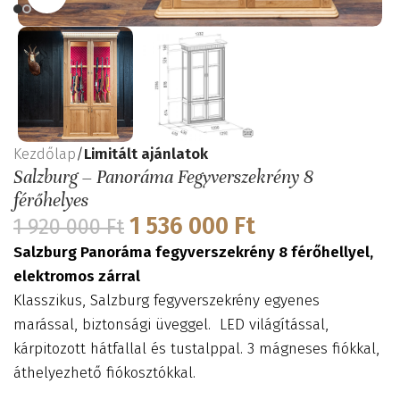
Kezdőlap
Limitált ajánlatok
Salzburg – Panoráma Fegyverszekrény 8
férőhelyes
1 536 000
Ft
1 920 000
Ft
Salzburg Panoráma fegyverszekrény 8 férőhellyel,
elektromos zárral
Klasszikus, Salzburg fegyverszekrény egyenes
marással, biztonsági üveggel. LED világítással,
kárpitozott hátfallal és tustalppal. 3 mágneses fiókkal,
áthelyezhető fiókosztókkal.