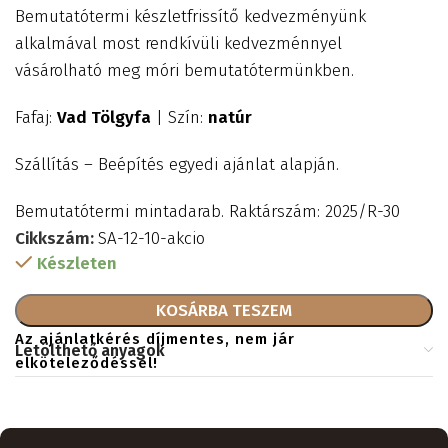
Bemutatótermi készletfrissítő kedvezményünk
alkalmával most rendkívüli kedvezménnyel
vásárolható meg móri bemutatótermünkben.
Fafaj:
Vad Tölgyfa
| Szín:
natúr
Szállítás – Beépítés egyedi ajánlat alapján.
Bemutatótermi mintadarab. Raktárszám: 2025/R-30
Cikkszám:
SA-12-10-akcio
Készleten
KOSÁRBA TESZEM
Az ajánlatkérés díjmentes, nem jár
Letölthető anyagok
elköteleződéssel!