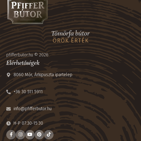
Tömörfa bútor
ÖRÖK ÉRTÉK
pfifferbutor.hu © 2026
Elérhetőségek
8060 Mór, Árkipuszta ipartelep
+36 30 511 5911
info@pfifferbutor.hu
H-P 07:30-15:30