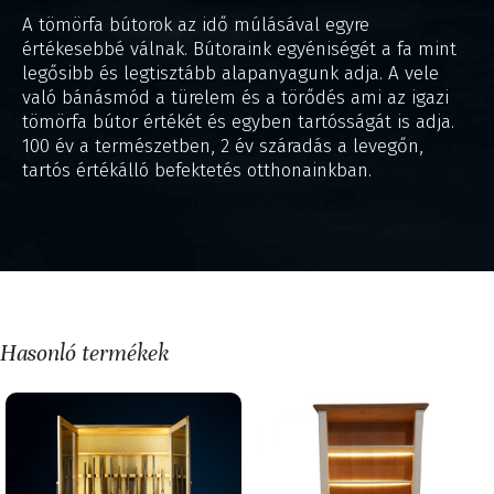
A tömörfa bútorok az idő múlásával egyre
értékesebbé válnak. Bútoraink egyéniségét a fa mint
legősibb és legtisztább alapanyagunk adja. A vele
való bánásmód a türelem és a törődés ami az igazi
tömörfa bútor értékét és egyben tartósságát is adja.
100 év a természetben, 2 év száradás a levegőn,
tartós értékálló befektetés otthonainkban.
Hasonló termékek