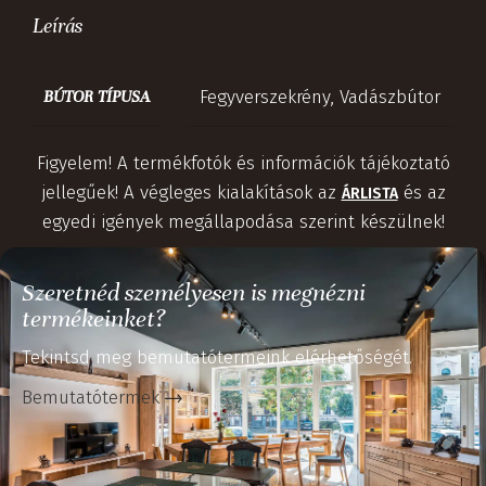
Leírás
Fegyverszekrény
,
Vadászbútor
BÚTOR TÍPUSA
Figyelem! A termékfotók és információk tájékoztató
jellegűek! A végleges kialakítások az
és az
ÁRLISTA
egyedi igények megállapodása szerint készülnek!
Szeretnéd személyesen is megnézni
termékeinket?
Tekintsd meg bemutatótermeink elérhetőségét.
Bemutatótermek