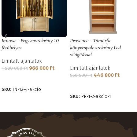
Innova – Fegyverszekrény 10
Provence – Tömörfa
férőhelyes
könyvespolc szekrény Led
világítással
Limitált ajánlatok
966 000
Ft
Limitált ajánlatok
1 580 000
Ft
446 800
Ft
558 500
Ft
KOSÁRBA TESZEM
KOSÁRBA TESZEM
SKU:
IN-12-4-akcio
SKU:
PR-1-2-akcio-1