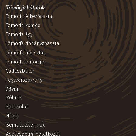
Tömörfa bútorok
Tömörfa étkezőasztal
Tömörfa komód
Tömörfa ágy
Tömörfa dohányzóasztal
Tömörfa íróasztal
Tömörfa bútorajtó
Vadászbútor
Fegyverszekrény
Menü
Rólunk
Kapcsolat
Hírek
Bemutatótermek
Adatvédelmi nyilatkozat