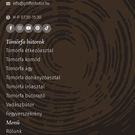
info@pfifferbutor.hu
H-P 07:30-15:30
Tömörfa bútorok
Tömörfa étkezőasztal
Tömörfa komód
Tömörfa ágy
Tömörfa dohányzóasztal
Tömörfa íróasztal
Tömörfa bútorajtó
Vadászbútor
Fegyverszekrény
Menü
Rólunk