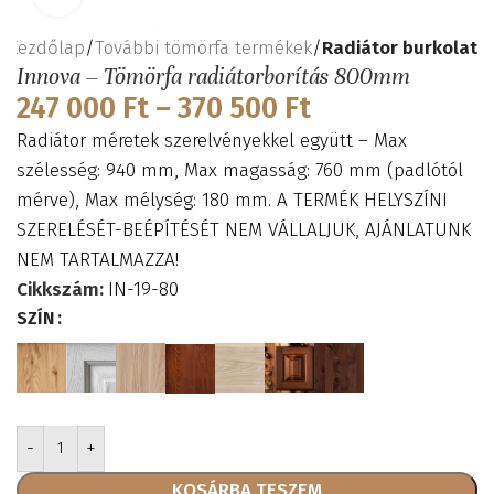
Kezdőlap
További tömörfa termékek
Radiátor burkolat
Innova – Tömörfa radiátorborítás 800mm
247 000
Ft
–
370 500
Ft
Radiátor méretek szerelvényekkel együtt – Max
szélesség: 940 mm, Max magasság: 760 mm (padlótól
mérve), Max mélység: 180 mm. A TERMÉK HELYSZÍNI
SZERELÉSÉT-BEÉPÍTÉSÉT NEM VÁLLALJUK, AJÁNLATUNK
NEM TARTALMAZZA!
Cikkszám:
IN-19-80
SZÍN
KOSÁRBA TESZEM