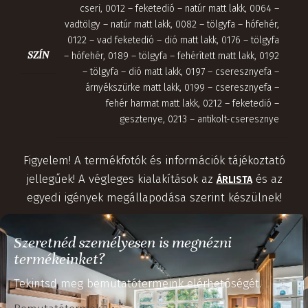
cseri
,
0012 – feketedió – natúr matt lakk
,
0064 –
vadtölgy – natúr matt lakk
,
0082 – tölgyfa – hófehér
,
0122 – vad feketedió – dió matt lakk
,
0176 – tölgyfa
SZÍN
– hófehér
,
0189 – tölgyfa – fehérített matt lakk
,
0192
– tölgyfa – dió matt lakk
,
0197 – cseresznyefa –
árnyékszürke matt lakk
,
0199 – cseresznyefa –
fehér harmat matt lakk
,
0212 – feketedió –
gesztenye
,
0213 – antikolt-cseresznye
Figyelem! A termékfotók és információk tájékoztató
jellegűek! A végleges kialakítások az
és az
ÁRLISTA
egyedi igények megállapodása szerint készülnek!
Szeretnéd személyesen is megnézni
termékeinket?
Tekintsd meg bemutatótermeink elérhetőségét.