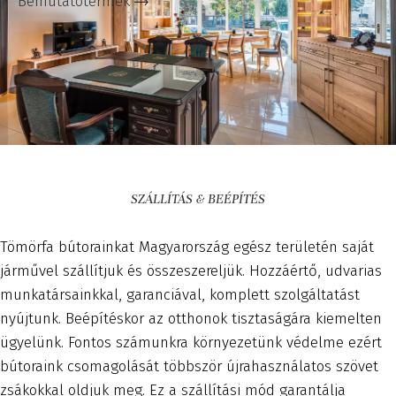
Bemutatótermek
SZÁLLÍTÁS & BEÉPÍTÉS
Tömörfa bútorainkat Magyarország egész területén saját
járművel szállítjuk és összeszereljük. Hozzáértő, udvarias
munkatársainkkal, garanciával, komplett szolgáltatást
nyújtunk. Beépítéskor az otthonok tisztaságára kiemelten
ügyelünk. Fontos számunkra környezetünk védelme ezért
bútoraink csomagolását többször újrahasználatos szövet
zsákokkal oldjuk meg. Ez a szállítási mód garantálja