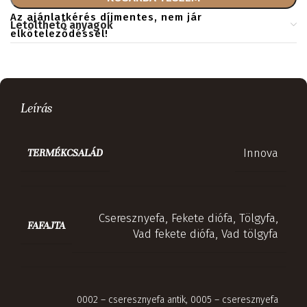
Az ajánlatkérés díjmentes, nem jár
Letölthető anyagok
elköteleződéssel!
Leírás
Innova
TERMÉKCSALÁD
Cseresznyefa
,
Fekete diófa
,
Tölgyfa
,
FAFAJTA
Vad fekete diófa
,
Vad tölgyfa
0002 – cseresznyefa antik
,
0005 – cseresznyefa