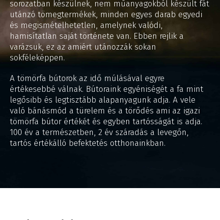
sorozatban készülnek, nem műanyagokból készült fát
utánzó tömegtermékek, minden egyes darab egyedi
és megismételhetetlen, amelynek valódi,
hamisítatlan saját története van. Ebben rejlik a
varázsuk, ez az amiért utánozzák sokan
sokféleképpen.
A tömörfa bútorok az idő múlásával egyre
értékesebbé válnak. Bútoraink egyéniségét a fa mint
legősibb és legtisztább alapanyagunk adja. A vele
való bánásmód a türelem és a törődés ami az igazi
tömörfa bútor értékét és egyben tartósságát is adja.
100 év a természetben, 2 év száradás a levegőn,
tartós értékálló befektetés otthonainkban.