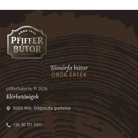
Tömörfa bútor
ÖRÖK ÉRTÉK
pfifferbutor.hu © 2026
Elérhetőségek
8060 Mór, Árkipuszta ipartelep
+36 30 511 5911