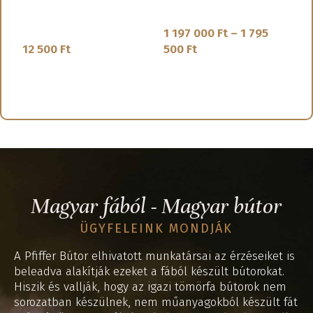
2700x40x55
Tálalószekrény
K
Térelválasztó
1 197 000
Ft
–
1 795
3
12 500
Ft
500
Ft
OPCIÓK VÁLASZTÁSA
OPCIÓK VÁLASZTÁSA
S
SKU:
FE-20-1
SKU:
IN-10-2
Magyar fából - Magyar bútor
ÜGYFELEINK MONDJÁK
A Pfiffer Bútor elhivatott munkatársai az érzéseiket is
beleadva alakítják ezeket a fából készült bútorokat.
Hiszik és vallják, hogy az igazi tömörfa bútorok nem
sorozatban készülnek, nem műanyagokból készült fát