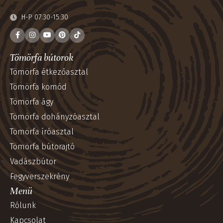
H-P 07:30-15:30
Tömörfa bútorok
Tömörfa étkezőasztal
Tömörfa komód
Tömörfa ágy
Tömörfa dohányzóasztal
Tömörfa íróasztal
Tömörfa bútorajtó
Vadászbútor
Fegyverszekrény
Menü
Rólunk
Kapcsolat