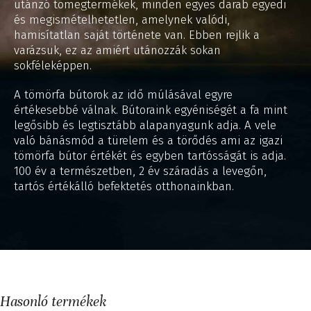
utánzó tömegtermékek, minden egyes darab egyedi
és megismételhetetlen, amelynek valódi,
hamisítatlan saját története van. Ebben rejlik a
varázsuk, ez az amiért utánozzák sokan
sokféleképpen.
A tömörfa bútorok az idő múlásával egyre
értékesebbé válnak. Bútoraink egyéniségét a fa mint
legősibb és legtisztább alapanyagunk adja. A vele
való bánásmód a türelem és a törődés ami az igazi
tömörfa bútor értékét és egyben tartósságát is adja.
100 év a természetben, 2 év száradás a levegőn,
tartós értékálló befektetés otthonainkban.
Hasonló termékek