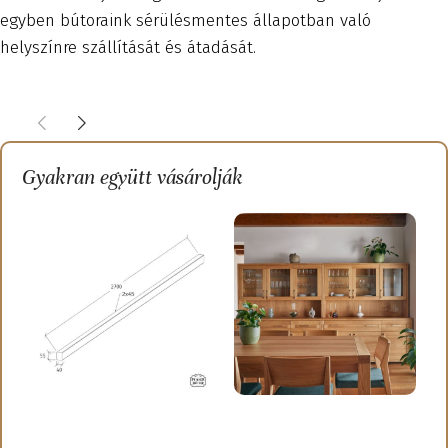
egyben bútoraink sérülésmentes állapotban való
helyszínre szállítását és átadását.
Gyakran együtt vásárolják
Feeling – Tömörfa
Innova – Pultos tömörfa
I
térelválasztó léc –
tálalószekrény 1750 mm
t