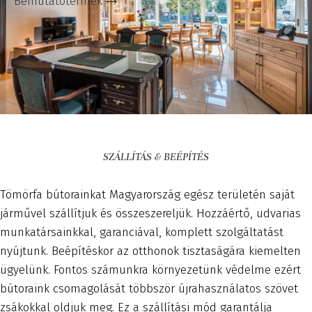
Bemutatótermek
SZÁLLÍTÁS & BEÉPÍTÉS
Tömörfa bútorainkat Magyarország egész területén saját
járművel szállítjuk és összeszereljük. Hozzáértő, udvarias
munkatársainkkal, garanciával, komplett szolgáltatást
nyújtunk. Beépítéskor az otthonok tisztaságára kiemelten
ügyelünk. Fontos számunkra környezetünk védelme ezért
bútoraink csomagolását többször újrahasználatos szövet
zsákokkal oldjuk meg. Ez a szállítási mód garantálja