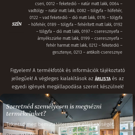
cseri
,
0012 – feketedió – natúr matt lakk
,
0064 –
vadtölgy – natúr matt lakk
,
0082 – tölgyfa – hófehér
,
0122 – vad feketedió – dió matt lakk
,
0176 – tölgyfa
SZÍN
– hófehér
,
0189 – tölgyfa – fehérített matt lakk
,
0192
– tölgyfa – dió matt lakk
,
0197 – cseresznyefa –
árnyékszürke matt lakk
,
0199 – cseresznyefa –
fehér harmat matt lakk
,
0212 – feketedió –
gesztenye
,
0213 – antikolt-cseresznye
Figyelem! A termékfotók és információk tájékoztató
jellegűek! A végleges kialakítások az
és az
ÁRLISTA
egyedi igények megállapodása szerint készülnek!
Szeretnéd személyesen is megnézni
termékeinket?
Tekintsd meg bemutatótermeink elérhetőségét.