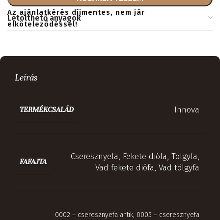
Az ajánlatkérés díjmentes, nem jár
Letölthető anyagok
elköteleződéssel!
Leírás
Innova
TERMÉKCSALÁD
Cseresznyefa
,
Fekete diófa
,
Tölgyfa
,
FAFAJTA
Vad fekete diófa
,
Vad tölgyfa
0002 – cseresznyefa antik
,
0005 – cseresznyefa