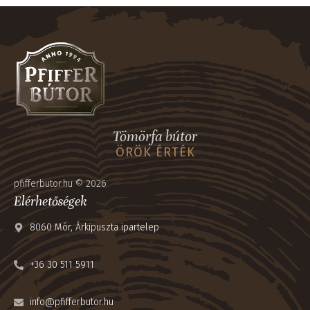
Tömörfa bútor
ÖRÖK ÉRTÉK
pfifferbutor.hu © 2026
Elérhetőségek
8060 Mór, Árkipuszta ipartelep
+36 30 511 5911
info@pfifferbutor.hu