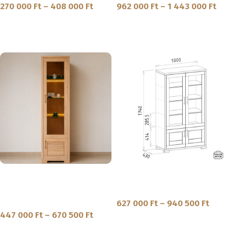
270 000
Ft
–
408 000
Ft
962 000
Ft
–
1 443 000
Ft
MEGNÉZEM
MEGNÉZEM
SKU:
AL-13-3|AL-13-4
SKU:
IN-1-26
Innova – Üvegajtós magas
Innova – Üvegajtós tömörfa elem
tömörfa elem
Szekrény
Szekrény
627 000
Ft
–
940 500
Ft
447 000
Ft
–
670 500
Ft
MEGNÉZEM