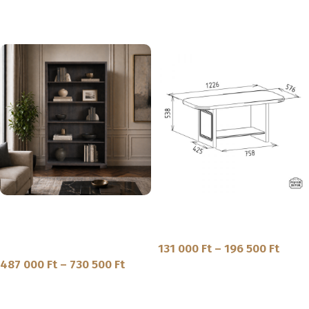
MEGNÉZEM
SKU:
IN-1-11
SKU:
IN-1-22|IN-1-21
Innova – Végig polcos tömörfa
Réka – Tömörfa dohányzóasztal
elem
Egyéb
Könyvespolc
,
Szekrény
131 000
Ft
–
196 500
Ft
487 000
Ft
–
730 500
Ft
MEGNÉZEM
MEGNÉZEM
SKU:
RE-6-1