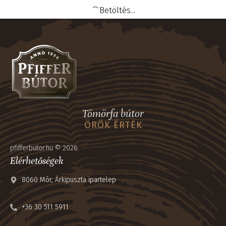
Cara – Normál tömörfa ágyak
Innova – Tömörfa keretes tükör
egyenes fejtámlával
Előszoba bútor
Ágy normál
135 000
Ft
–
202 500
Ft
281 000
Ft
–
822 000
Ft
MEGNÉZEM
MEGNÉZEM
SKU:
IN-13-12
SKU:
CA-8-E