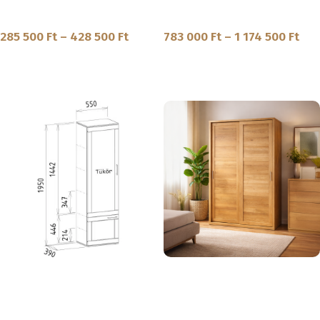
Egyéb
Szekrény
285 500
Ft
–
428 500
Ft
783 000
Ft
–
1 174 500
Ft
MEGNÉZEM
MEGNÉZEM
SKU:
PR-19-60
SKU:
SA-1-1|SA-1-2
Altero – Tömörfa előszoba polcos
Innova – Tömörfa Tolóajtós
fél elem
Polcos/Akasztós szekrény
Előszoba bútor
Gardrób
,
Szekrény