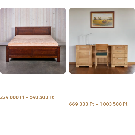
SKU:
IN-1-8
Spirit – Normál tömörfa ágyak
Innova – Kétoldalas tömörfa
íróasztal
Ágy normál
229 000
Ft
–
593 500
Ft
Íróasztal
669 000
Ft
–
1 003 500
Ft
MEGNÉZEM
MEGNÉZEM
SKU:
SP-8
SKU:
IN-4-6