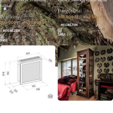
Altero – Tömörfa Tv állvány
Event – Tömörfa étkező asztal
fiókkal
Étkezőasztal
TV állvány
295 000
Ft
–
442 500
Ft
290 000
Ft
–
435 000
Ft
MEGNÉZEM
MEGNÉZEM
SKU:
EV-11-3
SKU:
AL-3-1
Provence – Tömörfa
Salzburg – Keskeny, 3 oldal
radiátorborítás 600mm
üveges tömörfa elem