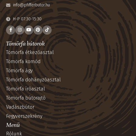
Provence – Tömörfa keretes
Réka – Tömörfa keretes tükör
tükör
Előszoba bútor
Előszoba bútor
99 000
Ft
–
148 500
Ft
112 000
Ft
–
168 000
Ft
MEGNÉZEM
MEGNÉZEM
SKU:
RE-13-2
SKU:
PR-13-2