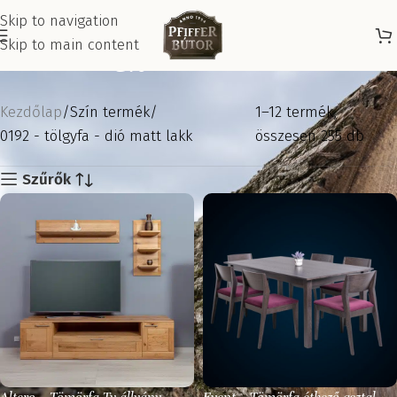
Skip to navigation
Skip to main content
0192 - tölgyfa - dió matt lakk
Kezdőlap
Szín termék
13–24 termék,
0192 - tölgyfa - dió matt lakk
összesen 255 db
Szűrők