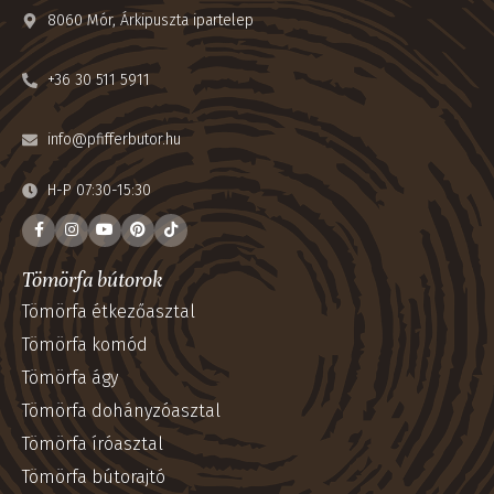
8060 Mór, Árkipuszta ipartelep
+36 30 511 5911
info@pfifferbutor.hu
H-P 07:30-15:30
Tömörfa bútorok
Tömörfa étkezőasztal
Tömörfa komód
Tömörfa ágy
Tömörfa dohányzóasztal
Tömörfa íróasztal
Tömörfa bútorajtó