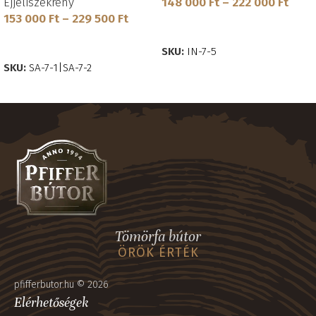
Éjjeliszekrény
148 000
Ft
–
222 000
Ft
153 000
Ft
–
229 500
Ft
OPCIÓK VÁLASZTÁSA
OPCIÓK VÁLASZTÁSA
SKU:
IN-7-5
SKU:
SA-7-1|SA-7-2
Tömörfa bútor
ÖRÖK ÉRTÉK
pfifferbutor.hu © 2026
Elérhetőségek