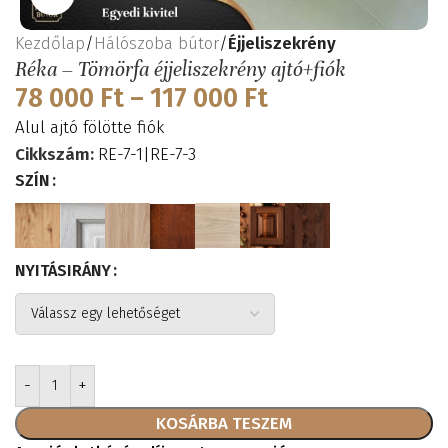
Kezdőlap
Hálószoba bútor
Éjjeliszekrény
Réka – Tömörfa éjjeliszekrény ajtó+fiók
78 000
Ft
–
117 000
Ft
Alul ajtó fölötte fiók
Cikkszám:
RE-7-1|RE-7-3
SZÍN
NYITÁSIRÁNY
KOSÁRBA TESZEM