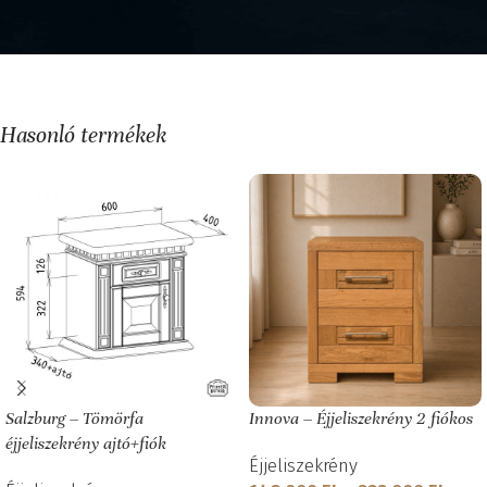
Hasonló termékek
Salzburg – Tömörfa
Innova – Éjjeliszekrény 2 fiókos
éjjeliszekrény ajtó+fiók
Éjjeliszekrény