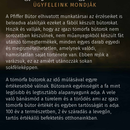
ÜGYFELEINK MONDJÁK
A Pfiffer Bútor elhivatott munkatársai az érzéseiket is
beleadva alakítják ezeket a fából készült bútorokat.
Hiszik és vallják, hogy az igazi tömörfa bútorok nem
sorozatban készülnek, nem műanyagokból készült fát
utánzó tömegtermékek, minden egyes darab egyedi
és megismételhetetlen, amelynek valódi,
hamisítatlan saját története van. Ebben rejlik a
varázsuk, ez az amiért utánozzák sokan
sokféleképpen.
A tömörfa bútorok az idő múlásával egyre
értékesebbé válnak. Bútoraink egyéniségét a fa mint
legősibb és legtisztább alapanyagunk adja. A vele
való bánásmód a türelem és a törődés ami az igazi
tömörfa bútor értékét és egyben tartósságát is adja.
100 év a természetben, 2 év száradás a levegőn,
tartós értékálló befektetés otthonainkban.