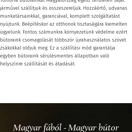
Tömörfa bútorainkat Magyarország egész területén saját
járművel szállítjuk és összeszereljük. Hozzáértő, udvarias
munkatársainkkal, garanciával, komplett szolgáltatást
nyújtunk. Beépítéskor az otthonok tisztaságára kiemelten
ügyelünk. Fontos számunkra környezetünk védelme ezért
bútoraink csomagolását többször újrahasználatos szövet
zsákokkal oldjuk meg. Ez a szállítási mód garantálja
egyben bútoraink sérülésmentes állapotban való
helyszínre szállítását és átadását.
Magyar fából - Magyar bútor