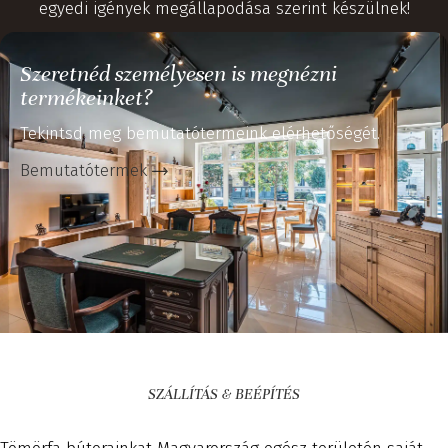
egyedi igények megállapodása szerint készülnek!
Szeretnéd személyesen is megnézni
termékeinket?
Tekintsd meg bemutatótermeink elérhetőségét.
Bemutatótermek
SZÁLLÍTÁS & BEÉPÍTÉS