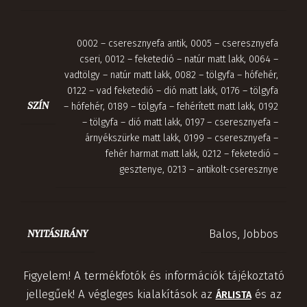
0002 – cseresznyefa antik
,
0005 – cseresznyefa
cseri
,
0012 – feketedió – natúr matt lakk
,
0064 –
vadtölgy – natúr matt lakk
,
0082 – tölgyfa – hófehér
,
0122 – vad feketedió – dió matt lakk
,
0176 – tölgyfa
SZÍN
– hófehér
,
0189 – tölgyfa – fehérített matt lakk
,
0192
– tölgyfa – dió matt lakk
,
0197 – cseresznyefa –
árnyékszürke matt lakk
,
0199 – cseresznyefa –
fehér harmat matt lakk
,
0212 – feketedió –
gesztenye
,
0213 – antikolt-cseresznye
Balos
,
Jobbos
NYITÁSIRÁNY
Figyelem! A termékfotók és információk tájékoztató
jellegűek! A végleges kialakítások az
és az
ÁRLISTA