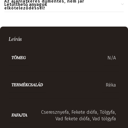
Az ajánlatkérés díjmentes, nem jár
Letölthető anyagok
elköteleződéssel!
Leírás
N/A
TÖMEG
Réka
TERMÉKCSALÁD
Cseresznyefa
,
Fekete diófa
,
Tölgyfa
,
FAFAJTA
Vad fekete diófa
,
Vad tölgyfa