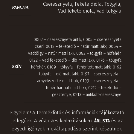
Cseresznyefa
,
Fekete diófa
,
Tölgyfa
,
FAFAJTA
Vad fekete diófa
,
Vad tölgyfa
0002 – cseresznyefa antik
,
0005 – cseresznyefa
cseri
,
0012 – feketedió – natúr matt lakk
,
0064 –
vadtölgy – natúr matt lakk
,
0082 – tölgyfa – hófehér
,
0122 – vad feketedió – dió matt lakk
,
0176 – tölgyfa
SZÍN
– hófehér
,
0189 – tölgyfa – fehérített matt lakk
,
0192
– tölgyfa – dió matt lakk
,
0197 – cseresznyefa –
árnyékszürke matt lakk
,
0199 – cseresznyefa –
fehér harmat matt lakk
,
0212 – feketedió –
gesztenye
,
0213 – antikolt-cseresznye
Figyelem! A termékfotók és információk tájékoztató
jellegűek! A végleges kialakítások az
és az
ÁRLISTA
egyedi igények megállapodása szerint készülnek!