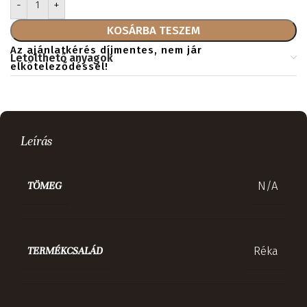
KOSÁRBA TESZEM
Az ajánlatkérés díjmentes, nem jár
Letölthető anyagok
elköteleződéssel!
Leírás
N/A
TÖMEG
Réka
TERMÉKCSALÁD