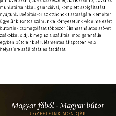
járművel szállítjuk és összeszereljük. Hozzáértő, udvarias
munkatársainkkal, garanciával, komplett szolgáltatást
nyújtunk. Beépítéskor az otthonok tisztaságára kiemelten
ügyelünk. Fontos számunkra környezetünk védelme ezért
bútoraink csomagolását többször újrahasználatos szövet
zsákokkal oldjuk meg. Ez a szállítási mód garantálja
egyben bútoraink sérülésmentes állapotban való
helyszínre szállítását és átadását.
Magyar fából - Magyar bútor
ÜGYFELEINK MONDJÁK