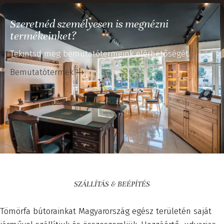
Szeretnéd személyesen is megnézni
termékeinket?
Tekintsd meg bemutatótermeink elérhetőségét.
Bemutatótermek
SZÁLLÍTÁS & BEÉPÍTÉS
Tömörfa bútorainkat Magyarország egész területén saját