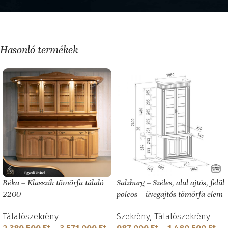
Hasonló termékek
Réka – Klasszik tömörfa tálaló
Salzburg – Széles, alul ajtós, felül
2200
polcos – üvegajtós tömörfa elem
Tálalószekrény
Szekrény
,
Tálalószekrény