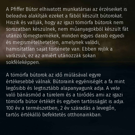
A Pfiffer Bútor elhivatott munkatársai az érzéseiket is
beleadva alakítják ezeket a fából készült bútorokat.
Hiszik és vallják, hogy az igazi tömörfa bútorok nem
sorozatban készülnek, nem műanyagokból készült fát
utánzó tömegtermékek, minden egyes darab egyedi
és megismételhetetlen, amelynek valódi,
hamisítatlan saját története van. Ebben rejlik a
varázsuk, ez az amiért utánozzák sokan
sokféleképpen.
A tömörfa bútorok az idő múlásával egyre
értékesebbé válnak. Bútoraink egyéniségét a fa mint
legősibb és legtisztább alapanyagunk adja. A vele
való bánásmód a türelem és a törődés ami az igazi
tömörfa bútor értékét és egyben tartósságát is adja.
100 év a természetben, 2 év száradás a levegőn,
tartós értékálló befektetés otthonainkban.