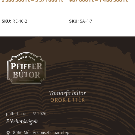
2 380 500
Ft
–
3 571 000
Ft
987 000
Ft
–
1 480 500
Ft
OPCIÓK VÁLASZTÁSA
OPCIÓK VÁLASZTÁSA
SKU:
RE-10-2
SKU:
SA-1-7
Tömörfa bútor
ÖRÖK ÉRTÉK
pfifferbutor.hu © 2026
Elérhetőségek
8060 Mór, Árkipuszta ipartelep