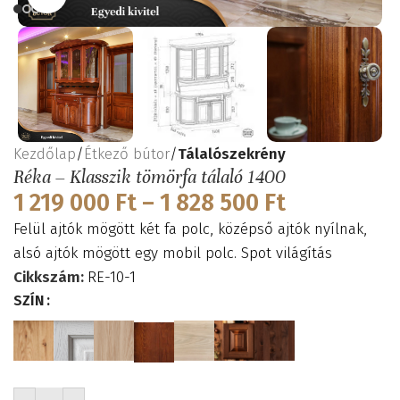
Kezdőlap
Étkező bútor
Tálalószekrény
Réka – Klasszik tömörfa tálaló 1400
1 219 000
Ft
–
1 828 500
Ft
Felül ajtók mögött két fa polc, középső ajtók nyílnak,
alsó ajtók mögött egy mobil polc. Spot világítás
Cikkszám:
RE-10-1
SZÍN