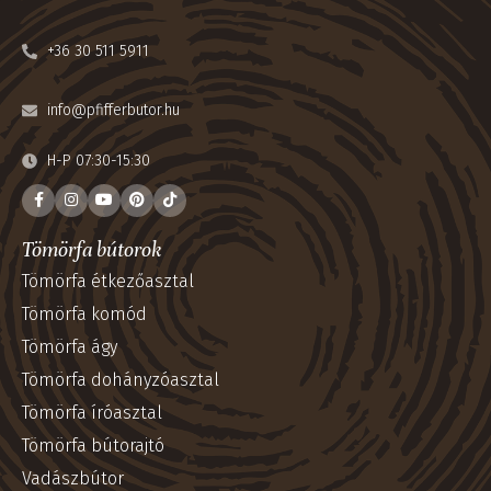
+36 30 511 5911
info@pfifferbutor.hu
H-P 07:30-15:30
Tömörfa bútorok
Tömörfa étkezőasztal
Tömörfa komód
Tömörfa ágy
Tömörfa dohányzóasztal
Tömörfa íróasztal
Tömörfa bútorajtó
Vadászbútor