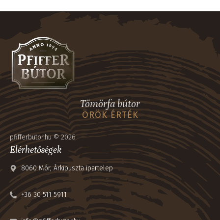
Tömörfa bútor
ÖRÖK ÉRTÉK
pfifferbutor.hu © 2026
Elérhetőségek
8060 Mór, Árkipuszta ipartelep
+36 30 511 5911