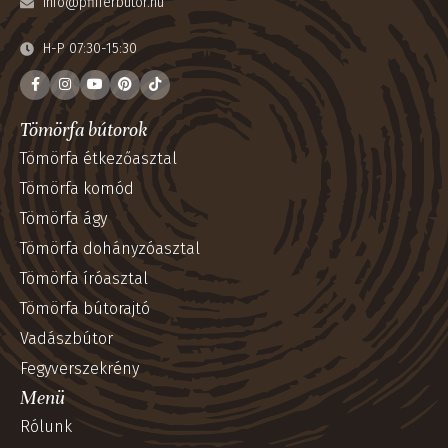
info@pfifferbutor.hu
H-P 07:30-15:30
Tömörfa bútorok
Tömörfa étkezőasztal
Tömörfa komód
Tömörfa ágy
Tömörfa dohányzóasztal
Tömörfa íróasztal
Tömörfa bútorajtó
Vadászbútor
Fegyverszekrény
Menü
Rólunk