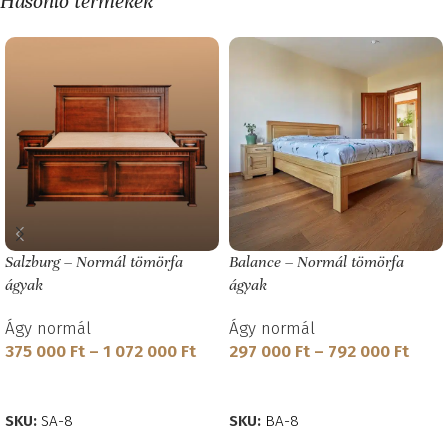
Hasonló termékek
Salzburg – Normál tömörfa
Balance – Normál tömörfa
ágyak
ágyak
Ágy normál
Ágy normál
375 000
Ft
–
1 072 000
Ft
297 000
Ft
–
792 000
Ft
OPCIÓK VÁLASZTÁSA
OPCIÓK VÁLASZTÁSA
SKU:
SA-8
SKU:
BA-8