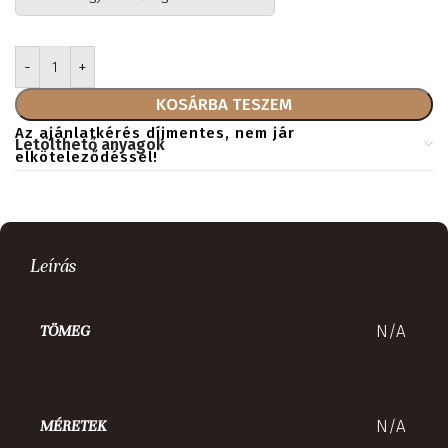
KOSÁRBA TESZEM
Az ajánlatkérés díjmentes, nem jár
Letölthető anyagok
elköteleződéssel!
Leírás
N/A
TÖMEG
N/A
MÉRETEK