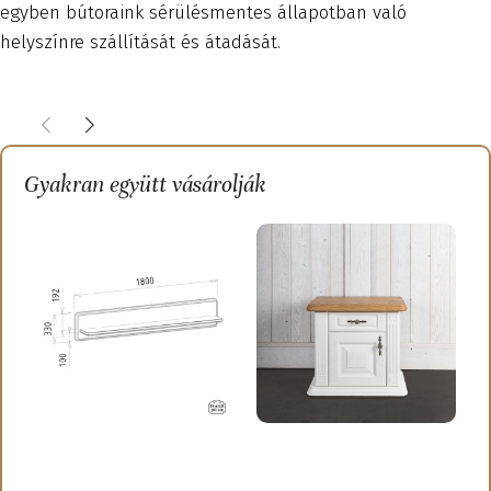
egyben bútoraink sérülésmentes állapotban való
helyszínre szállítását és átadását.
Gyakran együtt vásárolják
Provence – Tömörfa fali
Provence – Tömörfa éjjeli
P
polc
szekrény fiókkal
T
s