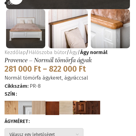
Kezdőlap
Hálószoba bútor
Ágy
Ágy normál
Provence – Normál tömörfa ágyak
281 000
Ft
–
822 000
Ft
Normál tömörfa ágykeret, ágyráccsal
Cikkszám:
PR-8
SZÍN
ÁGYMÉRET