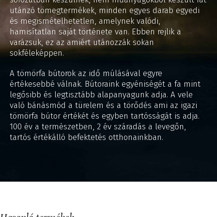
utánzó tömegtermékek, minden egyes darab egyedi
és megismételhetetlen, amelynek valódi,
hamisítatlan saját története van. Ebben rejlik a
varázsuk, ez az amiért utánozzák sokan
sokféleképpen.
A tömörfa bútorok az idő múlásával egyre
értékesebbé válnak. Bútoraink egyéniségét a fa mint
legősibb és legtisztább alapanyagunk adja. A vele
való bánásmód a türelem és a törődés ami az igazi
tömörfa bútor értékét és egyben tartósságát is adja.
100 év a természetben, 2 év száradás a levegőn,
tartós értékálló befektetés otthonainkban.