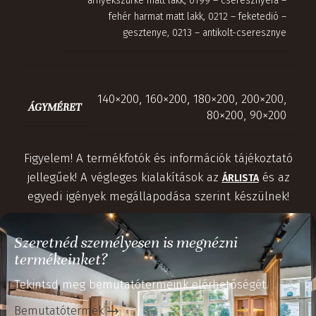
árnyékszürke matt lakk
,
0199 – cseresznyefa –
fehér harmat matt lakk
,
0212 – feketedió –
gesztenye
,
0213 – antikolt-cseresznye
140×200
,
160×200
,
180×200
,
200×200
,
ÁGYMÉRET
80×200
,
90×200
Figyelem! A termékfotók és információk tájékoztató
jellegűek! A végleges kialakítások az
és az
ÁRLISTA
egyedi igények megállapodása szerint készülnek!
Szeretnéd személyesen is megnézni
termékeinket?
Tekintsd meg bemutatótermeink elérhetőségét.
Bemutatótermek