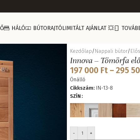
ZŐ
HÁLÓ
BÚTORAJTÓ
LIMITÁLT AJÁNLAT 💥
TOVÁB
Kezdőlap
Nappali bútor
Elő
Innova – Tömörfa elő
197 000
Ft
–
295 5
Önálló
Cikkszám:
IN-13-8
SZÍN