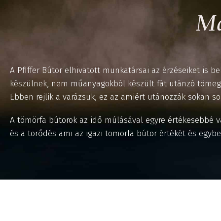
Ma
A Pfiffer Bútor elhivatott munkatársai az érzéseiket is b
készülnek, nem műanyagokból készült fát utánzó tömegt
Ebben rejlik a varázsuk, ez az amiért utánozzák sokan s
A tömörfa bútorok az idő múlásával egyre értékesebbé v
és a törődés ami az igazi tömörfa bútor értékét és egybe