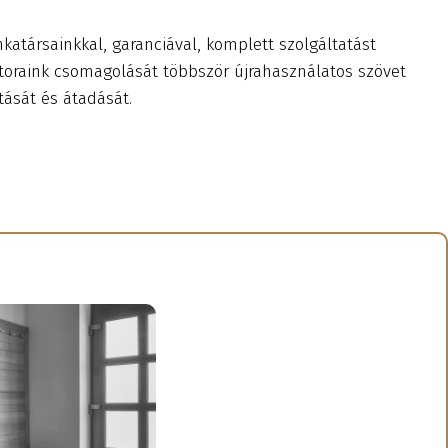
katársainkkal, garanciával, komplett szolgáltatást
toraink csomagolását többször újrahasználatos szövet
tását és átadását.