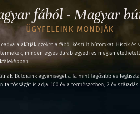
gyar fából - Magyar bú
ÜGYFELEINK MONDJÁK
eleadva alakítják ezeket a fából készült bútorokat. Hiszik é
ermékek, minden egyes darab egyedi és megismételhetetlen
okféleképpen.
álnak. Bútoraink egyéniségét a fa mint legősibb és legtisz
n tartósságát is adja. 100 év a természetben, 2 év száradás 