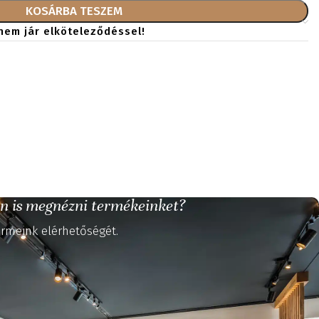
KOSÁRBA TESZEM
nem jár elköteleződéssel!
n is megnézni termékeinket?
rmeink elérhetőségét.