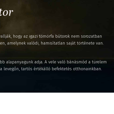
tor
s vallják, hogy az igazi tömörfa bútorok nem sorozatban
, amelynek valódi, hamisítatlan saját története van.
tább alapanyagunk adja. A vele való bánásmód a türelem
a levegőn, tartós értékálló befektetés otthonainkban.