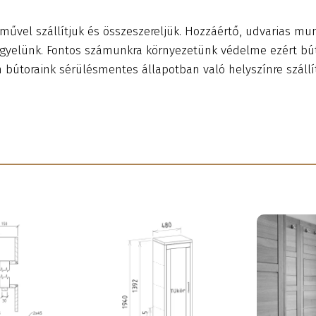
művel szállítjuk és összeszereljük. Hozzáértő, udvarias mun
 ügyelünk. Fontos számunkra környezetünk védelme ezért bú
n bútoraink sérülésmentes állapotban való helyszínre szállí