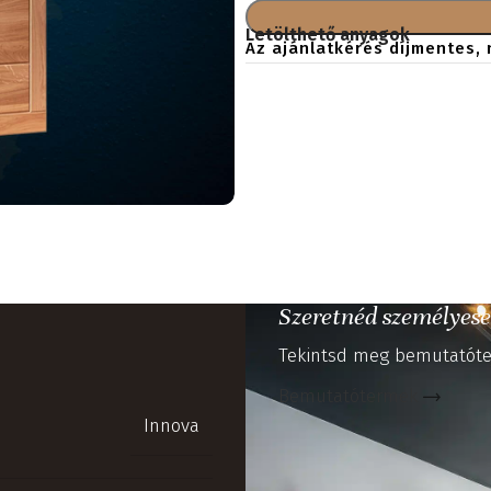
Letölthető anyagok
Az ajánlatkérés díjmentes, 
Szeretnéd személyese
Tekintsd meg bemutatóte
Bemutatótermek
Innova