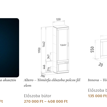
a akasztós
Altero – Tömörfa előszoba polcos fél
Innova – Tö
elem
Előszoba 
Előszoba bútor
135 000
Ft
Ft
270 000
Ft
–
408 000
Ft
OPCIÓK VÁ