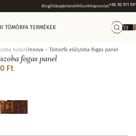
+36 30 511 59
Blog
Állásajánlatok
Rólunk
Kapcsolat
BI TÖMÖRFA TERMÉKEK
szoba bútor
Innova – Tömörfa előszoba fogas panel
szoba fogas panel
00
Ft