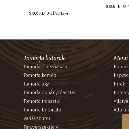
OPCIÓK VÁLASZTÁSA
SKU:
IN-13-
SKU:
AL-13-3|AL-13-4
Tömörfa bútorok
Menü
Tömörfa étkezőasztal
Rólunk
Tömörfa komód
Kapcso
Tömörfa ágy
Hírek
Tömörfa dohányzóasztal
Bemut
Tömörfa íróasztal
Adatvé
Tömörfa bútorajtó
Általán
Vadászbútor
Fegyverszekrény