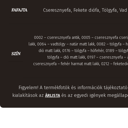
Cseresznyefa
,
Fekete diófa
,
Tölgyfa
,
Vad 
FAFAJTA
0002 – cseresznyefa antik
,
0005 – cseresznyefa cseri
lakk
,
0064 – vadtölgy – natúr matt lakk
,
0082 – tölgyfa – 
dió matt lakk
,
0176 – tölgyfa – hófehér
,
0189 – tölgyf
SZÍN
tölgyfa – dió matt lakk
,
0197 – cseresznyefa – 
cseresznyefa – fehér harmat matt lakk
,
0212 – feketed
Figyelem! A termékfotók és információk tájékoztató
kialakítások az
és az egyedi igények megállapo
ÁRLISTA