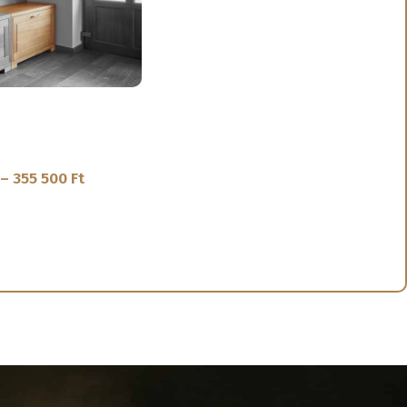
örfa előszoba cipős
útor
–
355 500
Ft
LASZTÁSA
5