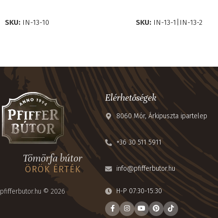
OPCIÓK VÁLASZTÁSA
OPCIÓK VÁLASZTÁSA
SKU:
IN-13-10
SKU:
IN-13-1|IN-13-2
Elérhetőségek
8060 Mór, Árkipuszta ipartelep
+36 30 511 5911
Tömörfa bútor
ÖRÖK ÉRTÉK
info@pfifferbutor.hu
H-P 07:30-15:30
pfifferbutor.hu © 2026