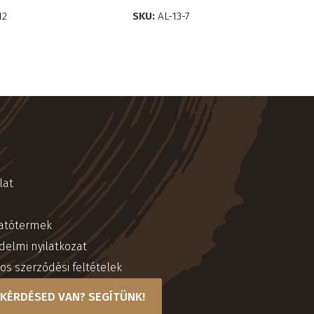
12
SKU:
AL-13-7
lat
atótermek
delmi nyilatkozat
os szerződési feltételek
KÉRDÉSED VAN? SEGÍTÜNK!