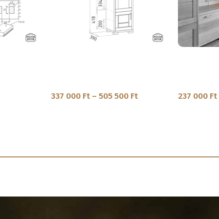
dák fix
Innova – Tömörfa előszoba polcos
Innova – Töm
rt végű,
fél elem
szekrény
rendás
Előszoba bútor
Előszoba b
337 000
Ft
–
505 500
Ft
237 000
Ft
OPCIÓK VÁLASZTÁSA
OPCIÓK VÁ
SKU:
IN-13-3|IN-13-4
SKU:
IN-13-