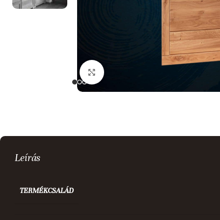
Kattints a nagyításhoz
Leírás
TERMÉKCSALÁD