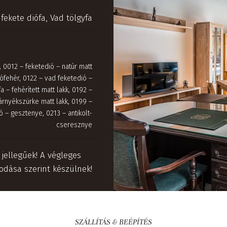
fekete diófa
,
Vad tölgyfa
,
0012 – feketedió – natúr matt
hófehér
,
0122 – vad feketedió –
a – fehérített matt lakk
,
0192 –
árnyékszürke matt lakk
,
0199 –
ió – gesztenye
,
0213 – antikolt-
cseresznye
 jellegűek! A végleges
dása szerint készülnek!
SZÁLLÍTÁS & BEÉPÍTÉS