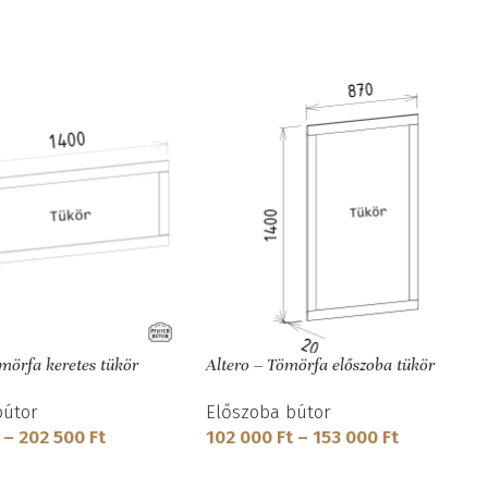
mörfa keretes tükör
Altero – Tömörfa előszoba tükör
bútor
Előszoba bútor
–
202 500
Ft
102 000
Ft
–
153 000
Ft
LASZTÁSA
OPCIÓK VÁLASZTÁSA