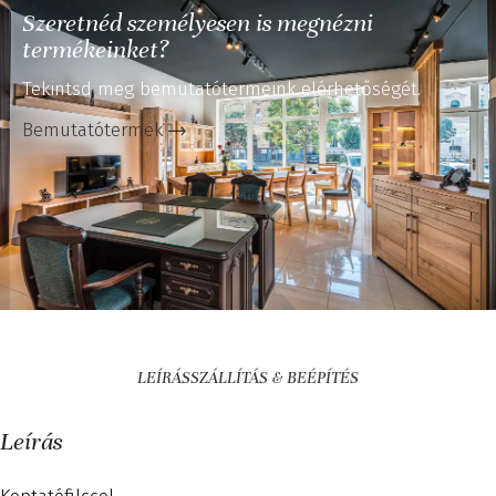
Szeretnéd személyesen is megnézni
termékeinket?
Tekintsd meg bemutatótermeink elérhetőségét.
Bemutatótermek
LEÍRÁS
SZÁLLÍTÁS & BEÉPÍTÉS
Leírás