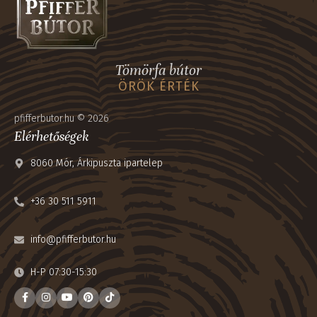
Tömörfa bútor
ÖRÖK ÉRTÉK
pfifferbutor.hu © 2026
Elérhetőségek
8060 Mór, Árkipuszta ipartelep
+36 30 511 5911
info@pfifferbutor.hu
H-P 07:30-15:30