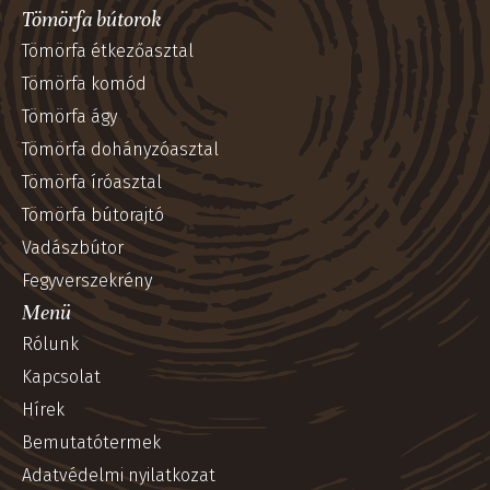
Tömörfa bútorok
Tömörfa étkezőasztal
Tömörfa komód
Tömörfa ágy
Tömörfa dohányzóasztal
Tömörfa íróasztal
Tömörfa bútorajtó
Vadászbútor
Fegyverszekrény
Menü
Rólunk
Kapcsolat
Hírek
Bemutatótermek
Adatvédelmi nyilatkozat