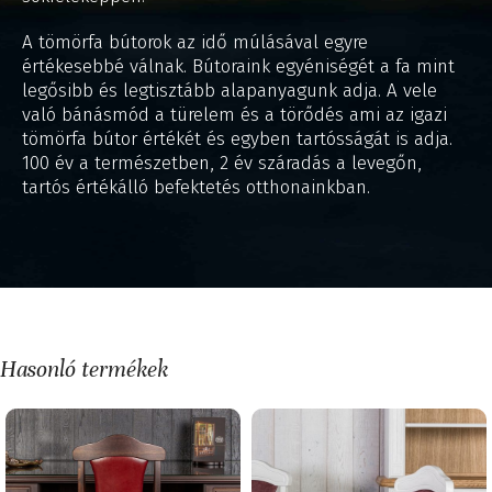
A tömörfa bútorok az idő múlásával egyre
értékesebbé válnak. Bútoraink egyéniségét a fa mint
legősibb és legtisztább alapanyagunk adja. A vele
való bánásmód a türelem és a törődés ami az igazi
tömörfa bútor értékét és egyben tartósságát is adja.
100 év a természetben, 2 év száradás a levegőn,
tartós értékálló befektetés otthonainkban.
Hasonló termékek