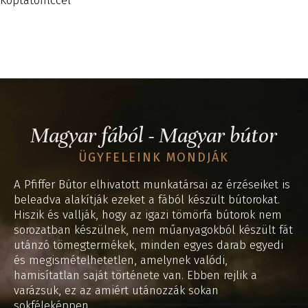
Koptatófilccel
Magyar fából - Magyar bútor
ÜGYFELEINK MONDJÁK
A Pfiffer Bútor elhivatott munkatársai az érzéseiket is
beleadva alakítják ezeket a fából készült bútorokat.
Hiszik és vallják, hogy az igazi tömörfa bútorok nem
sorozatban készülnek, nem műanyagokból készült fát
utánzó tömegtermékek, minden egyes darab egyedi
és megismételhetetlen, amelynek valódi,
hamisítatlan saját története van. Ebben rejlik a
varázsuk, ez az amiért utánozzák sokan
sokféleképpen.