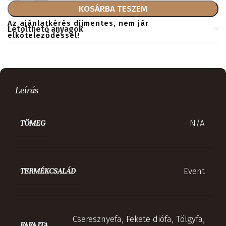
KOSÁRBA TESZEM
Az ajánlatkérés díjmentes, nem jár
Letölthető anyagok
elköteleződéssel!
Leírás
N/A
TÖMEG
Event
TERMÉKCSALÁD
Cseresznyefa
,
Fekete diófa
,
Tölgyfa
,
FAFAJTA