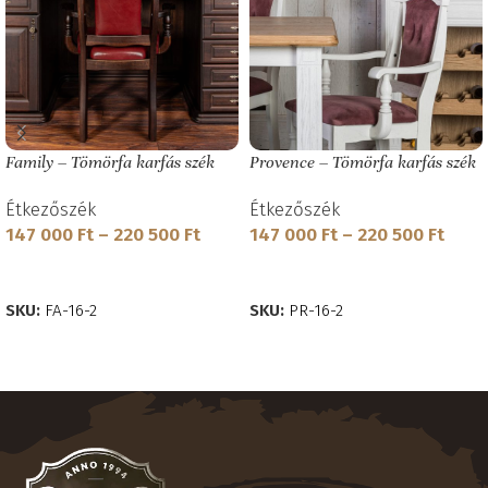
Family – Tömörfa karfás szék
Provence – Tömörfa karfás szék
Étkezőszék
Étkezőszék
147 000
Ft
–
220 500
Ft
147 000
Ft
–
220 500
Ft
OPCIÓK VÁLASZTÁSA
OPCIÓK VÁLASZTÁSA
SKU:
FA-16-2
SKU:
PR-16-2