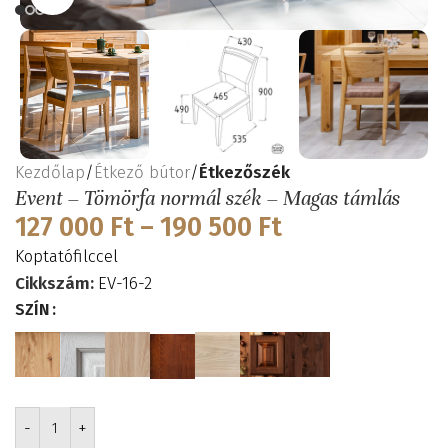
Kezdőlap
Étkező bútor
Étkezőszék
Event – Tömörfa normál szék – Magas támlás
127 000
Ft
–
190 500
Ft
Koptatófilccel
Cikkszám:
EV-16-2
SZÍN