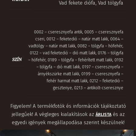
Vad fekete diófa
,
Vad tölgyfa
0002 – cseresznyefa antik
,
0005 – cseresznyefa
cseri
,
0012 – feketedió – natúr matt lakk
,
0064 –
vadtölgy – natúr matt lakk
,
0082 – tölgyfa – hófehér
,
0122 – vad feketedió – dió matt lakk
,
0176 – tölgyfa
SZÍN
– hófehér
,
0189 – tölgyfa – fehérített matt lakk
,
0192
– tölgyfa – dió matt lakk
,
0197 – cseresznyefa –
árnyékszürke matt lakk
,
0199 – cseresznyefa –
fehér harmat matt lakk
,
0212 – feketedió –
gesztenye
,
0213 – antikolt-cseresznye
Figyelem! A termékfotók és információk tájékoztató
jellegűek! A végleges kialakítások az
és az
ÁRLISTA
egyedi igények megállapodása szerint készülnek!