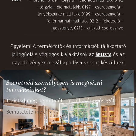
– hófehér
,
0189 – tölgyfa – fehérített matt lakk
,
0192
– tölgyfa – dió matt lakk
,
0197 – cseresznyefa –
árnyékszürke matt lakk
,
0199 – cseresznyefa –
fehér harmat matt lakk
,
0212 – feketedió –
gesztenye
,
0213 – antikolt-cseresznye
Figyelem! A termékfotók és információk tájékoztató
jellegűek! A végleges kialakítások az
és az
ÁRLISTA
egyedi igények megállapodása szerint készülnek!
Szeretnéd személyesen is megnézni
termékeinket?
Tekintsd meg bemutatótermeink elérhetőségét.
Bemutatótermek