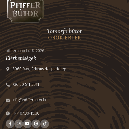
Tömörfa bútor
ÖRÖK ÉRTÉK
pfifferbutor.hu © 2026
Elérhetőségek
8060 Mór, Árkipuszta ipartelep
+36 30 511 5911
info@pfifferbutor.hu
H-P 07:30-15:30