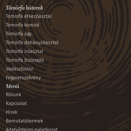
Tömörfa bútorok
Tömörfa étkezőasztal
Tömörfa komód
Tömörfa ágy
Tömörfa dohányzóasztal
Tömörfa íróasztal
Tömörfa bútorajtó
Vadászbútor
Fegyverszekrény
Menü
Rólunk
Kapcsolat
Hírek
Bemutatótermek
Adatvédelmi nyilatkozat