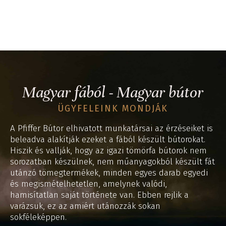
Magyar fából - Magyar bútor
ÜGYFELEINK MONDJÁK
A Pfiffer Bútor elhivatott munkatársai az érzéseiket is
beleadva alakítják ezeket a fából készült bútorokat.
Hiszik és vallják, hogy az igazi tömörfa bútorok nem
sorozatban készülnek, nem műanyagokból készült fát
utánzó tömegtermékek, minden egyes darab egyedi
és megismételhetetlen, amelynek valódi,
hamisítatlan saját története van. Ebben rejlik a
varázsuk, ez az amiért utánozzák sokan
sokféleképpen.