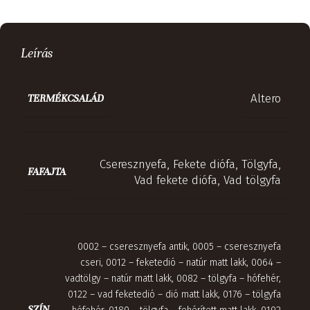
Leírás
Altero
TERMÉKCSALÁD
Cseresznyefa
,
Fekete diófa
,
Tölgyfa
,
FAFAJTA
Vad fekete diófa
,
Vad tölgyfa
0002 – cseresznyefa antik
,
0005 – cseresznyefa
cseri
,
0012 – feketedió – natúr matt lakk
,
0064 –
vadtölgy – natúr matt lakk
,
0082 – tölgyfa – hófehér
,
0122 – vad feketedió – dió matt lakk
,
0176 – tölgyfa
SZÍN