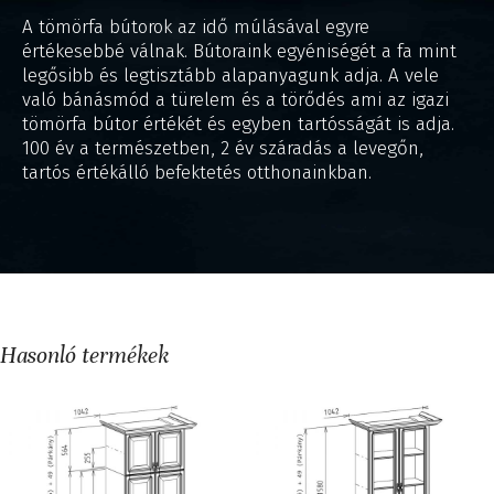
A tömörfa bútorok az idő múlásával egyre
értékesebbé válnak. Bútoraink egyéniségét a fa mint
legősibb és legtisztább alapanyagunk adja. A vele
való bánásmód a türelem és a törődés ami az igazi
tömörfa bútor értékét és egyben tartósságát is adja.
100 év a természetben, 2 év száradás a levegőn,
tartós értékálló befektetés otthonainkban.
Hasonló termékek