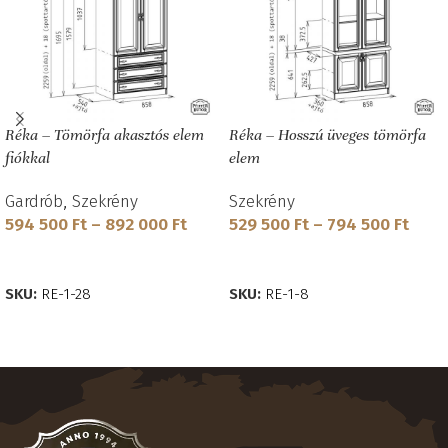
Réka – Tömörfa akasztós elem
Réka – Hosszú üveges tömörfa
fiókkal
elem
Gardrób
,
Szekrény
Szekrény
594 500
Ft
–
892 000
Ft
529 500
Ft
–
794 500
Ft
OPCIÓK VÁLASZTÁSA
OPCIÓK VÁLASZTÁSA
SKU:
RE-1-28
SKU:
RE-1-8